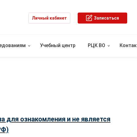
Личный кабинет
Записаться
ледованиям
Учебный центр
РЦК ВО
Конта
а для ознакомления и не является
РФ)