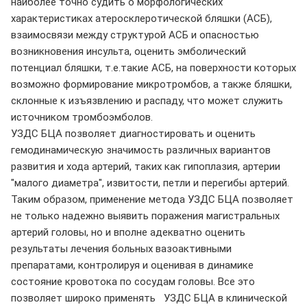
наиболее точно судить о морфологических
характеристиках атеросклеротической бляшки (АСБ),
взаимосвязи между структурой АСБ и опасностью
возникновения инсульта, оценить эмболический
потенциал бляшки, т.е.такие АСБ, на поверхности которых
возможно формирование микротромбов, а также бляшки,
склонные к изъязвлению и распаду, что может служить
источником тромбоэмболов.
УЗДС БЦА позволяет диагностировать и оценить
гемодинамическую значимость различных вариантов
развития и хода артерий, таких как гипоплазия, артерии
"малого диаметра", извитости, петли и перегибы артерий.
Таким образом, применение метода УЗДС БЦА позволяет
не только надежно выявить поражения магистральных
артерий головы, но и вполне адекватно оценить
результаты лечения больных вазоактивными
препаратами, контролируя и оценивая в динамике
состояние кровотока по сосудам головы. Все это
позволяет широко применять УЗДС БЦА в клинической