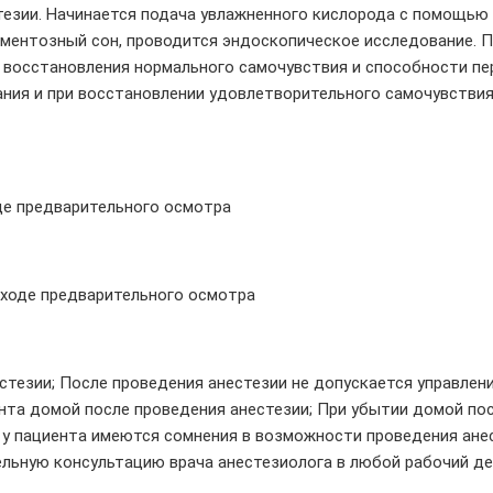
езии. Начинается подача увлажненного кислорода с помощью 
аментозный сон, проводится эндоскопическое исследование. П
о восстановления нормального самочувствия и способности пе
ния и при восстановлении удовлетворительного самочувствия
де предварительного осмотра
ходе предварительного осмотра
естезии; После проведения анестезии не допускается управле
нта домой после проведения анестезии; При убытии домой по
и у пациента имеются сомнения в возможности проведения ане
ьную консультацию врача анестезиолога в любой рабочий ден