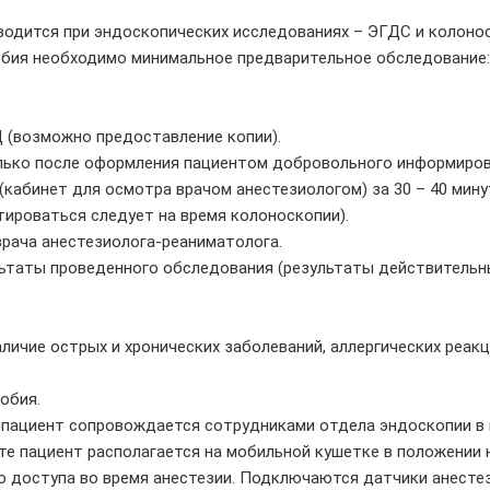
водится при эндоскопических исследованиях – ЭГДС и колоно
обия необходимо минимальное предварительное обследование:
 (возможно предоставление копии).
ько после оформления пациентом добровольного информирова
кабинет для осмотра врачом анестезиологом) за 30 – 40 мину
ироваться следует на время колоноскопии).
рача анестезиолога-реаниматолога.
ьтаты проведенного обследования (результаты действительны
личие острых и хронических заболеваний, аллергических реакц
обия.
 пациент сопровождается сотрудниками отдела эндоскопии в 
е пациент располагается на мобильной кушетке в положении н
о доступа во время анестезии. Подключаются датчики анесте