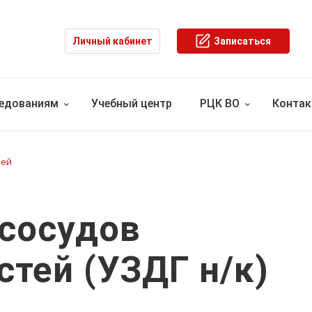
Личный кабинет
Записаться
ледованиям
Учебный центр
РЦК ВО
Конта
тей
 сосудов
стей (УЗДГ н/к)