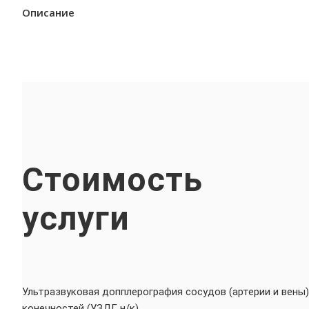
Описание
Стоимость
услуги
Ультразвуковая допплерография сосудов (артерии и вены
конечностей (УЗДГ н/к)