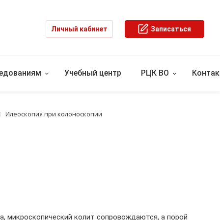
Личный кабинет
Записаться
ледованиям
Учебный центр
РЦК ВО
Конта
Илеоскопия при колоноскопии
а, микроскопический колит сопровождаются, а порой