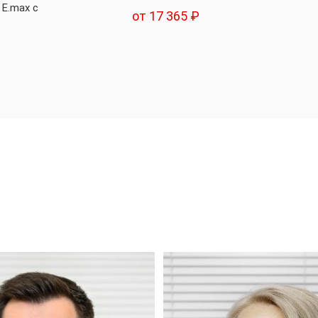
 E.max с
от 17 365 ₽