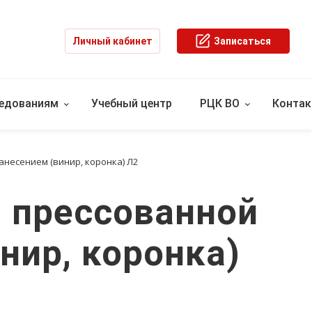
Личный кабинет
Записаться
ледованиям
Учебный центр
РЦК ВО
Конта
анесением (винир, коронка) Л2
з прессованной
нир, коронка)