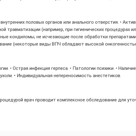
внутренних половых органов или анального отверстия. • Актив
ой травматизации (например, при гигиенических процедурах ил
упные кондиломы, не исчезающие после обработки препаратам
вание (некоторые виды ВПЧ обладают высокой онкогенностью
ии. • Острая инфекция герпеса. • Патологии психики. • Налич
ухоли. • Индивидуальная непереносимость анестетиков.
процедурой врач проводит комплексное обследование для уто