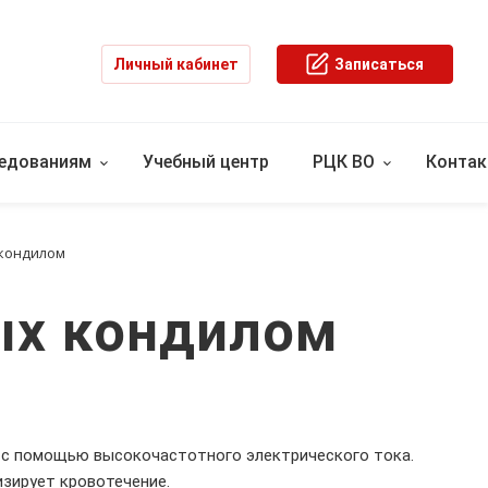
Личный кабинет
Записаться
ледованиям
Учебный центр
РЦК ВО
Конта
 кондилом
ых кондилом
 с помощью высокочастотного электрического тока.
изирует кровотечение.