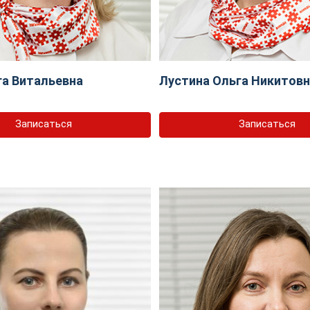
га Витальевна
Лустина Ольга Никитов
Записаться
Записаться