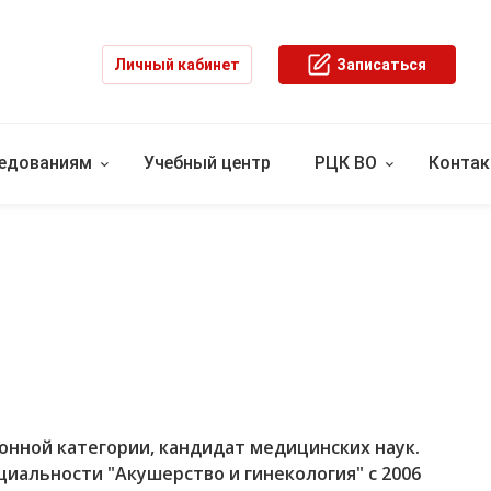
Личный кабинет
Записаться
ледованиям
Учебный центр
РЦК ВО
Конта
нной категории, кандидат медицинских наук.
ециальности "Акушерство и гинекология" с 2006