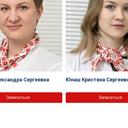
ександра Сергеевна
Юнаш Кристина Сергеев
Записаться
Записаться