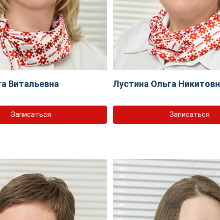
га Витальевна
Лустина Ольга Никитов
Записаться
Записаться