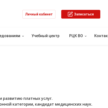
Личный кабинет
Записаться
ледованиям
Учебный центр
РЦК ВО
Конта
и развитию платных услуг.
нной категории, кандидат медицинских наук.