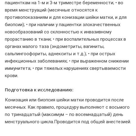
пациенткам на 1-м и 3-м триместре беременности; • во
время менструаций (месячные относятся к
противопоказаниям и для конизации шейки матки, и для
биопсии); • при наличии у пациентки злокачественных
новообразований со склонностью к инвазивному
прорастанию в ткани; • при воспалительных процессах в
органах малого таза (эндометриты, вагиниты,
сальпингоофориты, аднекситы и т.д.); • при острых
инфекционных заболеваниях; • при выраженном снижении
иммунитета; • при тяжелых нарушениях свертываемости
крови.
Подготовка к исследованию:
Конизация или биопсия шейки матки проводится после
месячных. Как правило, процедуру выполняют с восьмого
по тринадцатый (максимум – по восемнадцатый) день
менструального цикла.Проводится под общей анестезией.