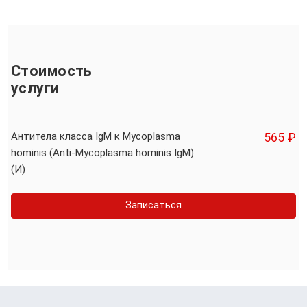
Стоимость
услуги
Антитела класса IgМ к Mycoplasma
565 ₽
hominis (Аnti-Mycoplasma hominis IgМ)
(И)
Записаться