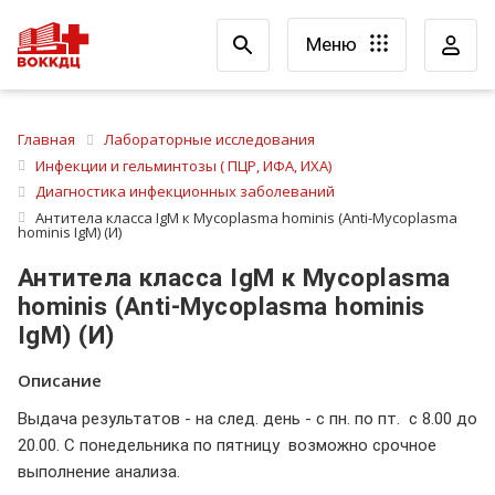
Меню
Главная
Лабораторные исследования
Инфекции и гельминтозы ( ПЦР, ИФА, ИХА)
Диагностика инфекционных заболеваний
Антитела класса IgМ к Mycoplasma hominis (Аnti-Mycoplasma
hominis IgМ) (И)
Антитела класса IgМ к Mycoplasma
hominis (Аnti-Mycoplasma hominis
IgМ) (И)
Описание
Выдача результатов - на след. день - с пн. по пт. с 8.00 до
20.00. С понедельника по пятницу возможно срочное
выполнение анализа.