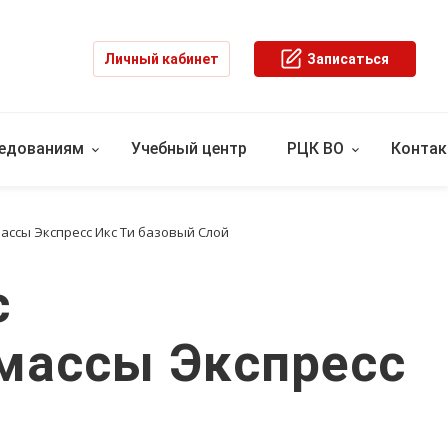
Личный кабинет
Записаться
ледованиям
Учебный центр
РЦК ВО
Конта
массы Экспресс Икс Ти базовый Слой
с
 массы Экспресс