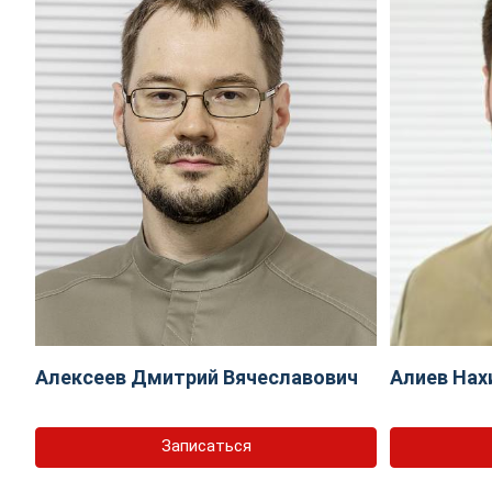
Алексеев Дмитрий Вячеславович
Алиев Нах
Записаться