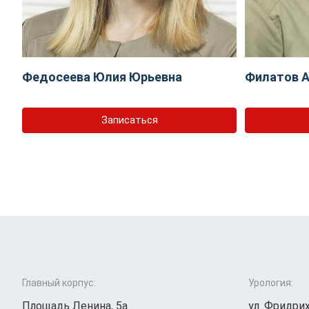
Федосеева Юлия Юрьевна
Филатов А
Записаться
Главный корпус:
Урология:
Площадь Ленина, 5а
ул. Фридрих