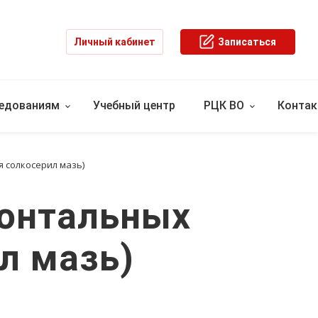
Личный кабинет
Записаться
ледованиям
Учебный центр
РЦК ВО
Конта
 солкосерил мазь)
донтальных
л мазь)