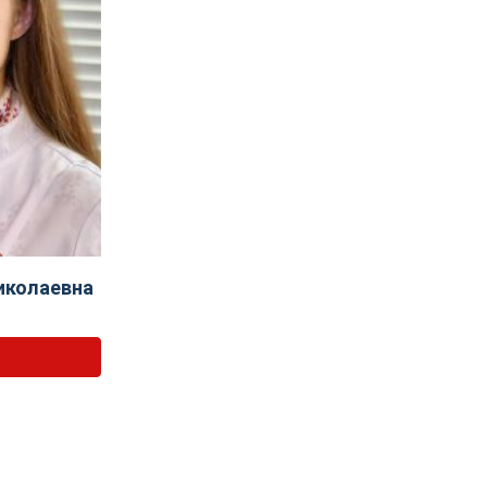
иколаевна