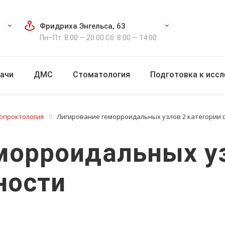
Фридриха Энгельса, 63
Пн–Пт: 8:00 — 20:00 Сб: 8:00 — 14:00
ачи
ДМС
Стоматология
Подготовка к исс
опроктология
Лигирование геморроидальных узлов 2 категории 
морроидальных у
ности