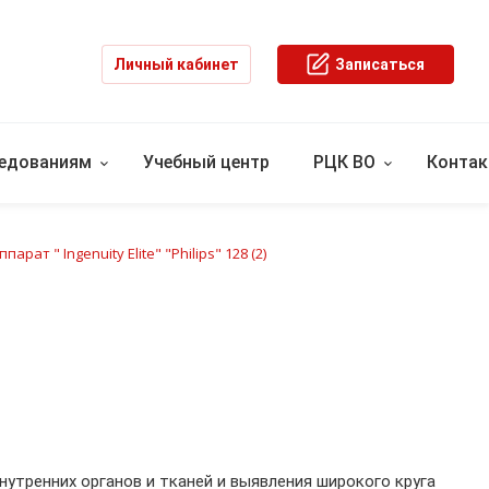
Личный кабинет
Записаться
ледованиям
Учебный центр
РЦК ВО
Конта
парат " Ingenuity Elite" "Philips" 128 (2)
тренних органов и тканей и выявления широкого круга