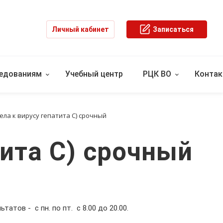
Личный кабинет
Записаться
ледованиям
Учебный центр
РЦК ВО
Конта
тела к вирусу гепатита С) срочный
тита С) срочный
ьтатов - с пн. по пт. с 8.00 до 20.00.