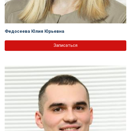
Федосеева Юлия Юрьевна
Записаться