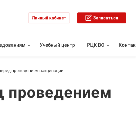
Личный кабинет
Записаться
ледованиям
Учебный центр
РЦК ВО
Конта
перед проведением вакцинации
д проведением