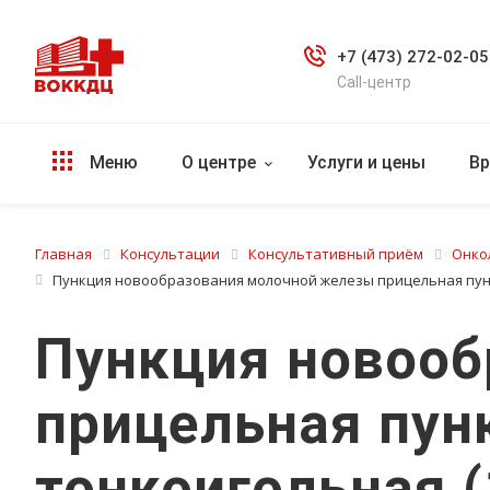
+7 (473) 272-02-05
Call-центр
Меню
О центре
Услуги и цены
Вр
Главная
Консультации
Консультативный приём
Онкол
Пункция новообразования молочной железы прицельная пунк
Пункция новоо
прицельная пун
тонкоигольная (