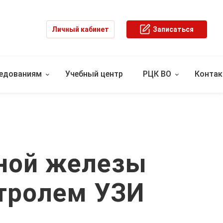
Личный кабинет
Записаться
ледованиям
Учебный центр
РЦК ВО
Конта
ной железы
нтролем УЗИ