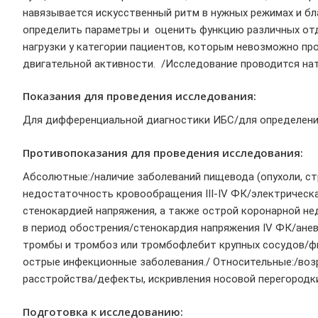
навязывается искусственный ритм в нужных режимах и б
определить параметры и оценить функцию различных отд
нагрузки у категории пациентов, которым невозможно пр
двигательной активности. /Исследование проводится нат
Показания для проведения исследования:
Для дифференциальной диагностики ИБС/для определения
Противопоказания для проведения исследования:
Абсолютные:/наличие заболеваний пищевода (опухоли, стр
недостаточность кровообращения III-IV ФК/электрическ
стенокардией напряжения, а также острой коронарной не
в период обострения/стенокардия напряжения IV ФК/ане
тромбы и тромбоз или тромбофлебит крупных сосудов/фи
острые инфекционные заболевания./ Относительные:/воз
расстройства/дефекты, искривления носовой перегородк
Подготовка к исследованию: