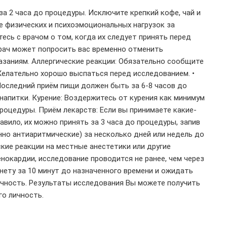
а 2 часа до процедуры. Исключите крепкий кофе, чай и
те физических и психоэмоциональных нагрузок за
есь с врачом о том, когда их следует принять перед
врач может попросить вас временно отменить
казаниям. Аллергические реакции: Обязательно сообщите
 Желательно хорошо выспаться перед исследованием. •
: Последний приём пищи должен быть за 6-8 часов до
напитки. Курение: Воздержитесь от курения как минимум
процедуры. Приём лекарств: Если вы принимаете какие-
авило, их можно принять за 3 часа до процедуры, запив
но антиаритмические) за несколько дней или недель до
ские реакции на местные анестетики или другие
нокардии, исследование проводится не ранее, чем через
инету за 10 минут до назначенного времени и ожидать
ичность. Результаты исследования Вы можете получить
го личность.