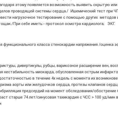
лагодаря этому появляется возможность выявить скрытую ил
елов проводящей системы сердца./ Ишемический тест при ЧП
овести нагрузочное тестирование с помощью других методов и
ощак./При себе иметь:- протокол осмотра кардиолога; ЭКГ.
 функционального класса стенокардии напряжения /оценка эф
иктуры, дивертикулы, рубцы, варикозное расширение вен, восп
ая нестабильность миокарда, обусловленная острым инфаркт
достаточностью в течение 4х недель с момента их возникнов
вризма аорты или желудочков сердца, протезы клапанов сер
брилляция предсердий на момент обследования/обострение б
раст старше 74 лет/синусовая тахикардия с ЧСС > 100 уд/ми
и