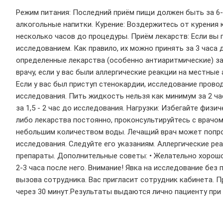
Режим питания: Последний приём пищи должен быть за 6-8
алкогольные напитки. Курение: Воздержитесь от курения к
несколько часов до процедуры. Приём лекарств: Если вы 
исследованием. Как правило, их можно принять за 3 час
определенные лекарства (особенно антиаритмические) за
врачу, если у вас были аллергические реакции на местны
Если у вас был приступ стенокардии, исследование провод
исследования. Пить жидкость нельзя как минимум за 2 ча
за 1,5 - 2 час до исследования. Нагрузки: Избегайте физ
либо лекарства постоянно, проконсультируйтесь с врачом 
небольшим количеством воды. Лечащий врач может попро
исследования. Следуйте его указаниям. Аллергические реа
препараты. Дополнительные советы: • Желательно хорошо 
2-3 часа после него. Внимание! Явка на исследование бе
вызова сотрудника. Вас пригласит сотрудник кабинета. 
через 30 минут.Результаты выдаются лично пациенту при