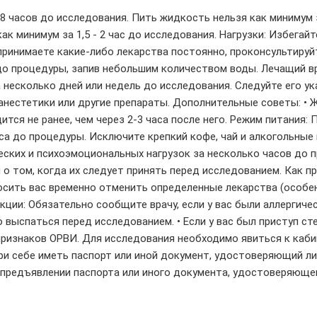
 часов до исследования. Пить жидкость нельзя как минимум з
ак минимум за 1,5 - 2 час до исследования. Нагрузки: Избегай
принимаете какие-либо лекарства постоянно, проконсультируйт
а до процедуры, запив небольшим количеством воды. Лечащий 
 несколько дней или недель до исследования. Следуйте его у
е анестетики или другие препараты. Дополнительные советы: •
ится не ранее, чем через 2-3 часа после него. Режим питания
са до процедуры. Исключите крепкий кофе, чай и алкогольные 
ических и психоэмоциональных нагрузок за несколько часов до 
о том, когда их следует принять перед исследованием. Как пр
сить вас временно отменить определенные лекарства (особен
кции: Обязательно сообщите врачу, если у вас были аллергиче
выспаться перед исследованием. • Если у вас был приступ сте
з признаков ОРВИ. Для исследования необходимо явиться к каб
При себе иметь паспорт или иной документ, удостоверяющий л
 предъявлении паспорта или иного документа, удостоверяюще