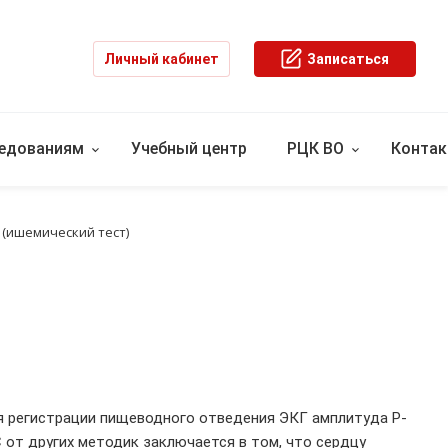
Личный кабинет
Записаться
ледованиям
Учебный центр
РЦК ВО
Конта
(ишемический тест)
я регистрации пищеводного отведения ЭКГ амплитуда Р-
 от других методик заключается в том, что сердцу