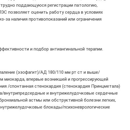
и трудно поддающуюся регистрации патологию,
ЭС позволяет оценить работу сердца в условиях
з-за наличия противопоказаний или ограничения
фективности и подбор антиангинальной терапии.
аление (эзофагит)/АД 180/110 мм рт ст и выше/
ом миокарда, впервые возникшей и прогрессирующей
ения /спонтанная стенокардия (стенокардия Принцметала)
дца/внутрипредсердные и внутрижелудочковые сердечные
ронхиальной астмы или обструктивной болезни легких,
н внутрижелудочковые блокады/психоневрологические