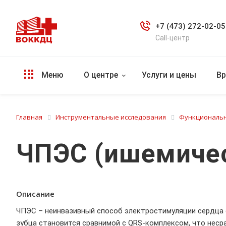
+7 (473) 272-02-05
Call-центр
Меню
О центре
Услуги и цены
Вр
Главная
Инструментальные исследования
Функциональн
ЧПЭС (ишемичес
Описание
ЧПЭС – неинвазивный способ электростимуляции сердца 
зубца становится сравнимой с QRS-комплексом, что неср