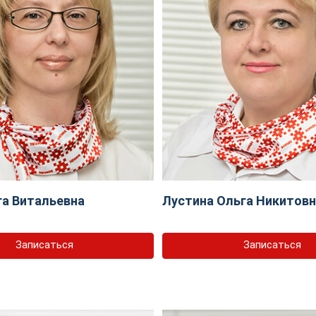
га Витальевна
Лустина Ольга Никитов
Записаться
Записаться