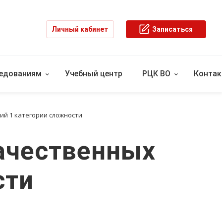
Личный кабинет
Записаться
ледованиям
Учебный центр
РЦК ВО
Конта
й 1 категории сложности
ачественных
сти