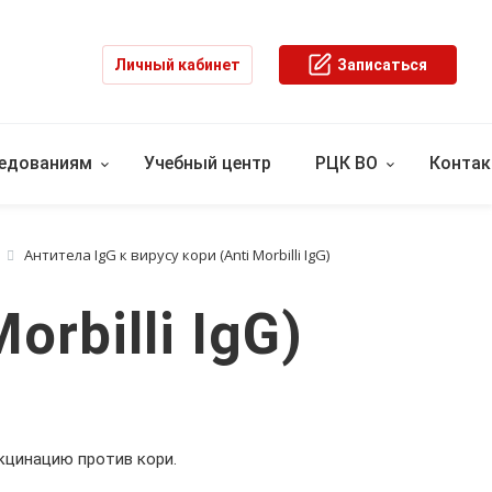
Личный кабинет
Записаться
ледованиям
Учебный центр
РЦК ВО
Конта
Антитела IgG к вирусу кори (Anti Morbilli IgG)
orbilli IgG)
кцинацию против кори.