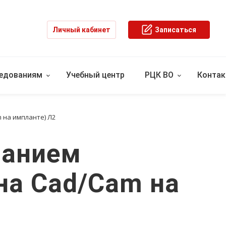
Личный кабинет
Записаться
ледованиям
Учебный центр
РЦК ВО
Конта
 на импланте) Л2
ванием
на Cad/Cam на