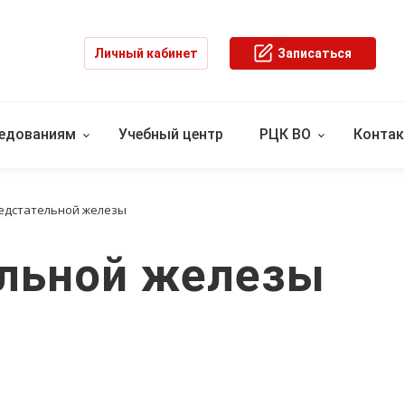
Личный кабинет
Записаться
ледованиям
Учебный центр
РЦК ВО
Конта
редстательной железы
ельной железы