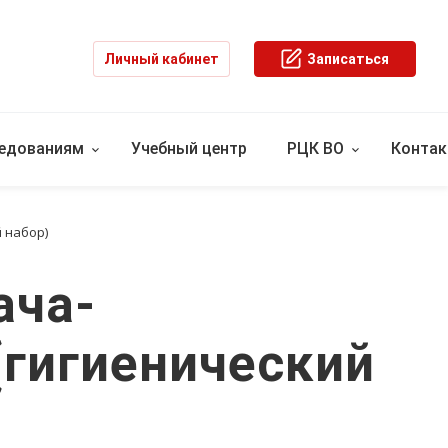
Личный кабинет
Записаться
ледованиям
Учебный центр
РЦК ВО
Конта
 набор)
ача-
(гигиенический