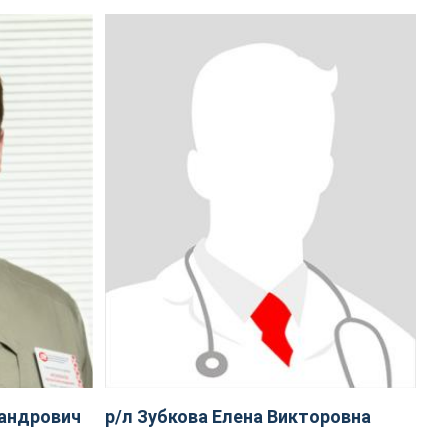
андрович
р/л Зубкова Елена Викторовна