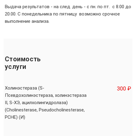
Выдача результатов - на след. день - с пн. по пт. с 8.00 до
20.00. С понедельника по пятницу возможно срочное
выполнение анализа.
Стоимость
услуги
Холинэстераза (S-
300 ₽
Псевдохолинэстераза, холинэстераза
II, S-ХЭ, ацилхолингидролаза)
(Cholinesterase, Pseudocholinesterase,
PCHE) (И)