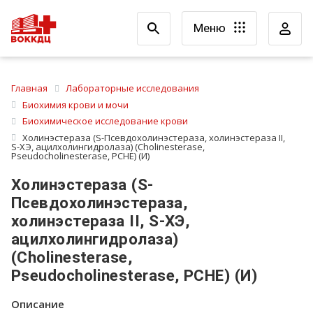
Меню
Главная
Лабораторные исследования
Биохимия крови и мочи
Биохимическое исследование крови
Холинэстераза (S-Псевдохолинэстераза, холинэстераза II,
S-ХЭ, ацилхолингидролаза) (Cholinesterase,
Pseudocholinesterase, PCHE) (И)
Холинэстераза (S-
Псевдохолинэстераза,
холинэстераза II, S-ХЭ,
ацилхолингидролаза)
(Cholinesterase,
Pseudocholinesterase, PCHE) (И)
Описание