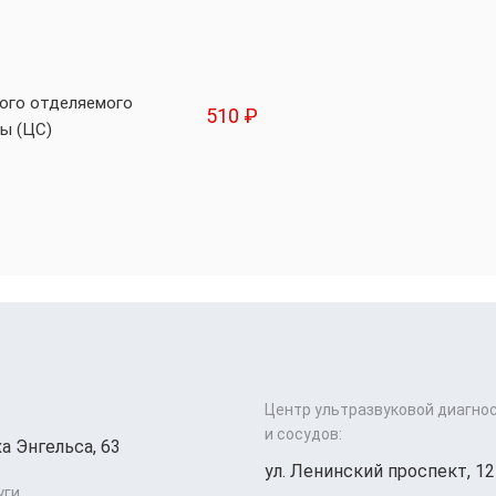
вого отделяемого
510 ₽
ы (ЦС)
Центр ультразвуковой диагно
и сосудов:
а Энгельса, 63
ул. Ленинский проспект, 12
уги