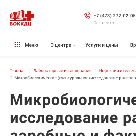
+7 (473) 272-02-05
Call-центр
Меню
О центре
Услуги и цены
Вр
Главная
Лабораторные исследования
Инфекции и гельми
Микробиологическое (культуральное) исследование раневог
Микробиологиче
исследование р
аэробные и фак