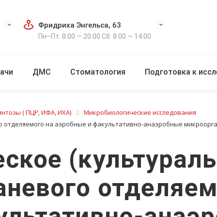
Фридриха Энгельса, 63
Пн–Пт: 8:00 — 20:00 Сб: 8:00 — 14:00
ачи
ДМС
Стоматология
Подготовка к исс
нтозы ( ПЦР, ИФА, ИХА)
Микробиологические исследования
о отделяемого на аэробные и факультативно-анаэробные микроорга
ское (культураль
аневого отделяем
ультативно-анаэ