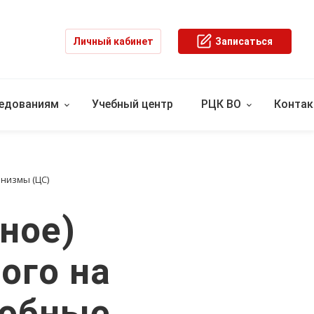
Личный кабинет
Записаться
ледованиям
Учебный центр
РЦК ВО
Конта
низмы (ЦС)
ное)
ого на
робные