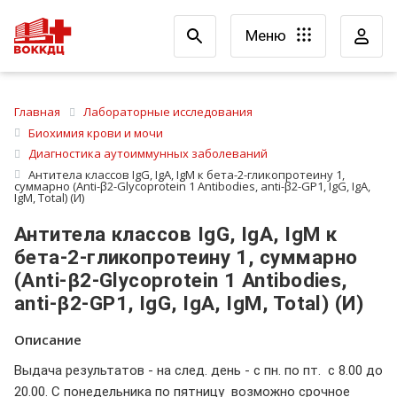
Меню
Главная
Лабораторные исследования
Биохимия крови и мочи
Диагностика аутоиммунных заболеваний
Антитела классов IgG, IgA, IgM к бета-2-гликопротеину 1,
суммарно (Аnti-β2-Glycoprotein 1 Antibodies, anti-β2-GР1, IgG, IgA,
IgM, Total) (И)
Антитела классов IgG, IgA, IgM к
бета-2-гликопротеину 1, суммарно
(Аnti-β2-Glycoprotein 1 Antibodies,
anti-β2-GР1, IgG, IgA, IgM, Total) (И)
Описание
Выдача результатов - на след. день - с пн. по пт. с 8.00 до
20.00. С понедельника по пятницу возможно срочное