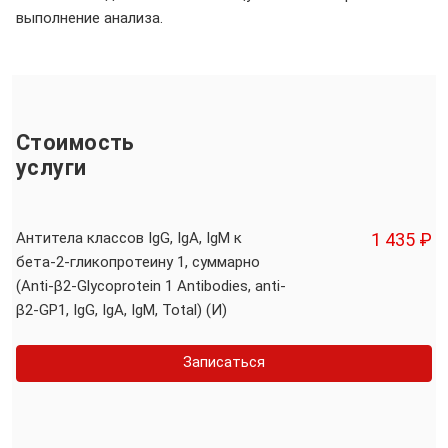
выполнение анализа.
Стоимость
услуги
Антитела классов IgG, IgA, IgM к
1 435 ₽
бета-2-гликопротеину 1, суммарно
(Аnti-β2-Glycoprotein 1 Antibodies, anti-
β2-GР1, IgG, IgA, IgM, Total) (И)
Записаться