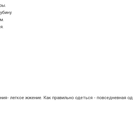
ры.
убину.
м.
я.
ния- легкое жжение. Как правильно одеться - повседневная од