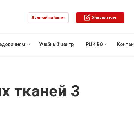
Личный кабинет
Записаться
ледованиям
Учебный центр
РЦК ВО
Конта
х тканей 3