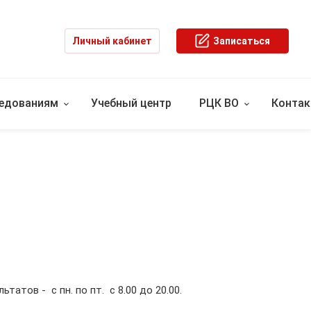
Личный кабинет
Записаться
ледованиям
Учебный центр
РЦК ВО
Конта
ьтатов - с пн. по пт. с 8.00 до 20.00.