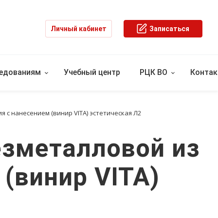
Личный кабинет
Записаться
ледованиям
Учебный центр
РЦК ВО
Конта
 с нанесением (винир VITA) эстетическая Л2
езметалловой из
(винир VITA)