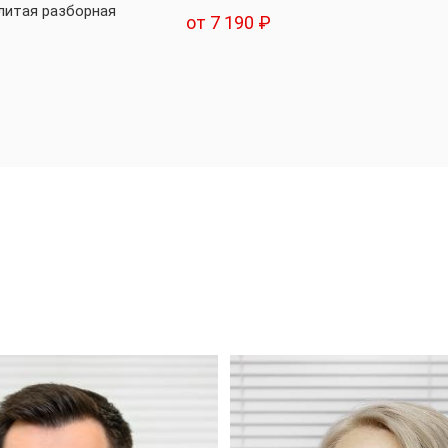
(литая разборная
от 7 190 ₽