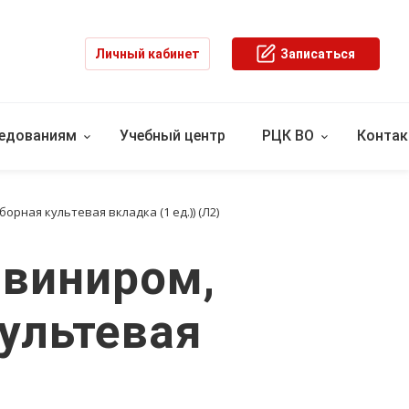
Личный кабинет
Записаться
ледованиям
Учебный центр
РЦК ВО
Конта
рная культевая вкладка (1 ед.)) (Л2)
 виниром,
ультевая