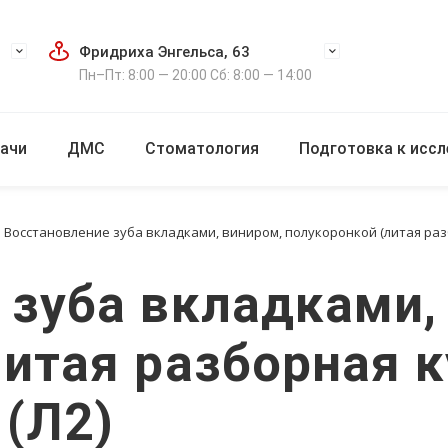
Фридриха Энгельса, 63
Пн–Пт: 8:00 — 20:00 Сб: 8:00 — 14:00
ачи
ДМС
Стоматология
Подготовка к исс
Восстановление зуба вкладками, виниром, полукоронкой (литая разбо
 зуба вкладками,
литая разборная к
 (Л2)