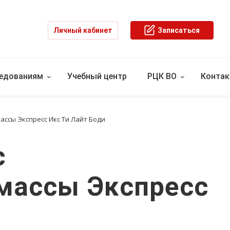
Личный кабинет
Записаться
ледованиям
Учебный центр
РЦК ВО
Конта
ассы Экспресс Икс Ти Лайт Боди
с
 массы Экспресс