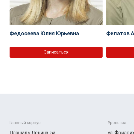
Федосеева Юлия Юрьевна
Филатов А
Записаться
Главный корпус:
Урология:
Площадь Ленина, 5а
ул. Фридрих