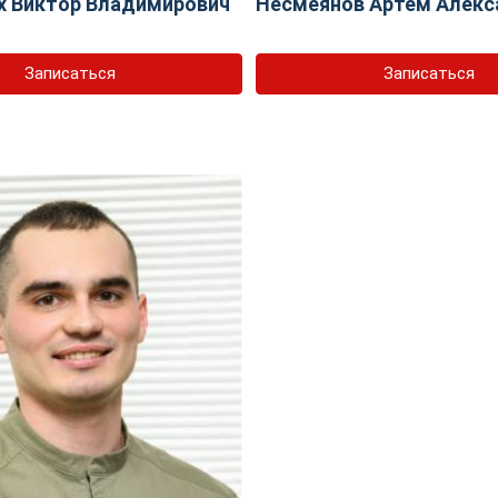
х Виктор Владимирович
Несмеянов Артем Алекс
Записаться
Записаться