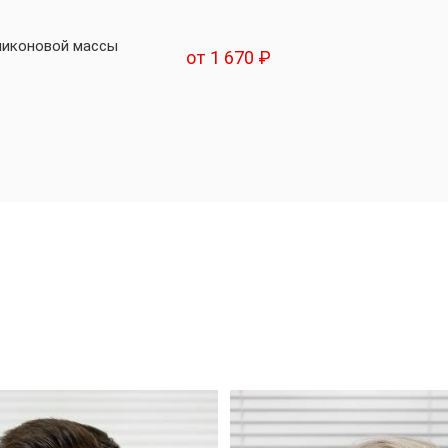
иликоновой массы
от 1 670 ₽