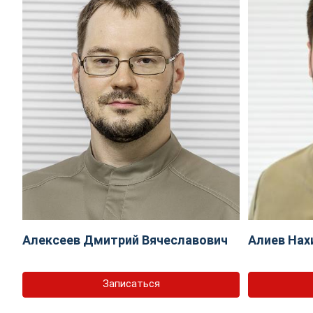
Алексеев Дмитрий Вячеславович
Алиев Нах
Записаться