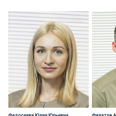
Федосеева Юлия Юрьевна
Филатов А