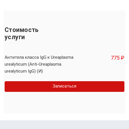
Стоимость
услуги
Антитела класса IgG к Ureaplasma
775 ₽
urealyticum (Аnti-Ureaplasma
urealyticum IgG) (И)
Записаться