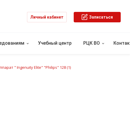
Личный кабинет
Записаться
ледованиям
Учебный центр
РЦК ВО
Конта
парат " Ingenuity Elite" "Philips" 128 (1)