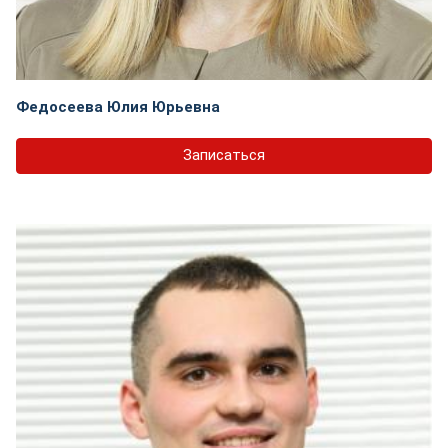
Федосеева Юлия Юрьевна
Записаться