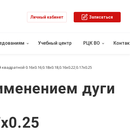
Личный кабинет
Записаться
ледованиям
Учебный центр
РЦК ВО
Конта
дратной 0.16х0.16;0.18х0.18,0.16х0.22;0.17х0.25
именением дуги
7х0.25