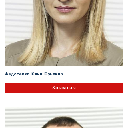
Федосеева Юлия Юрьевна
Записаться