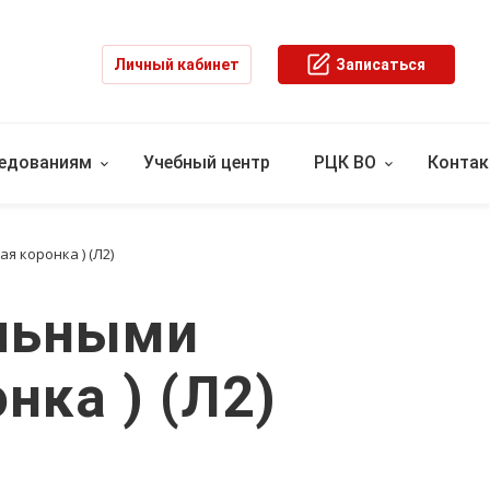
Личный кабинет
Записаться
ледованиям
Учебный центр
РЦК ВО
Конта
 коронка ) (Л2)
льными
нка ) (Л2)