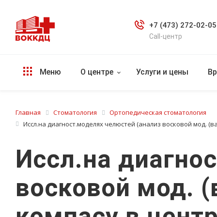
+7 (473) 272-02-05
Call-центр
Меню
О центре
Услуги и цены
Вр
Главная
Стоматология
Ортопедическая стоматология
Иссл.на диагност.моделях челюстей (анализ восковой мод. (в
Иссл.на диагно
восковой мод. (
компасу в цент