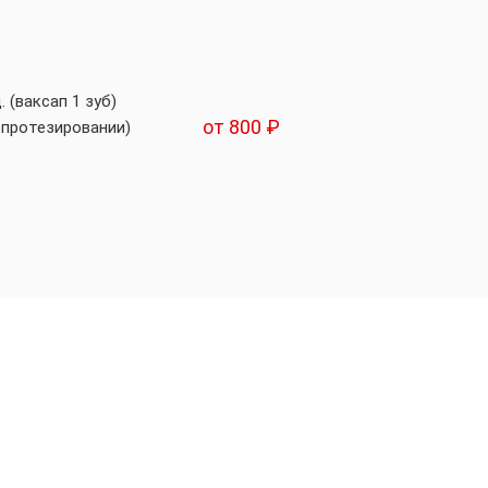
 (ваксап 1 зуб)
от 800 ₽
.протезировании)