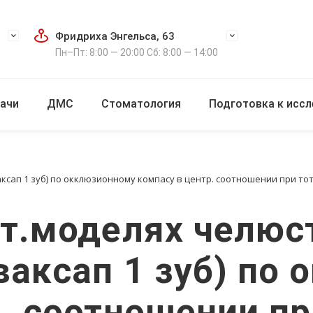
Фридриха Энгельса, 63
Пн–Пт: 8:00 — 20:00 Сб: 8:00 — 14:00
ачи
ДМС
Стоматология
Подготовка к исс
аксап 1 зуб) по окклюзионному компасу в центр. соотношении при тот
ст.моделях челюс
ваксап 1 зуб) по
р. соотношении пр