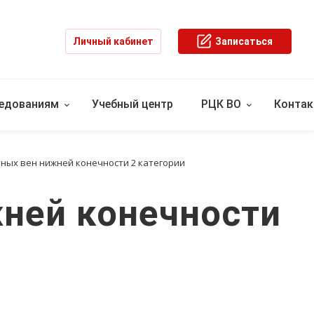
Личный кабинет
Записаться
ледованиям
Учебный центр
РЦК ВО
Конта
ных вен нижней конечности 2 категории
ней конечности