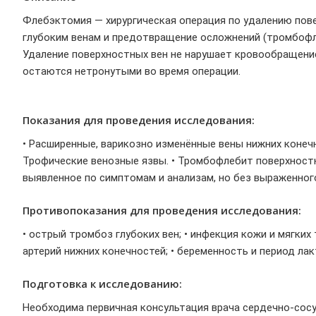
Флебэктомия — хирургическая операция по удалению пове
глубоким венам и предотвращение осложнений (тромбофле
Удаление поверхностных вен не нарушает кровообращение 
остаются нетронутыми во время операции.
Показания для проведения исследования:
• Расширенные, варикозно изменённые вены нижних конечно
Трофические венозные язвы. • Тромбофлебит поверхностны
выявленное по симптомам и анализам, но без выраженног
Противопоказания для проведения исследования:
• острый тромбоз глубоких вен; • инфекция кожи и мягки
артерий нижних конечностей; • беременность и период ла
Подготовка к исследованию:
Необходима первичная консультация врача сердечно-сосу