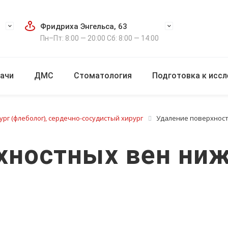
Фридриха Энгельса, 63
Пн–Пт: 8:00 — 20:00 Сб: 8:00 — 14:00
ачи
ДМС
Стоматология
Подготовка к исс
ург (флеболог), сердечно-сосудистый хирург
Удаление поверхност
хностных вен ниж