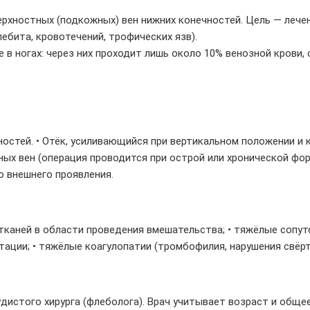
рхностных (подкожных) вен нижних конечностей. Цель — лече
бита, кровотечений, трофических язв).
в ногах: через них проходит лишь около 10% венозной крови, 
стей. • Отёк, усиливающийся при вертикальном положении и к 
х вен (операция проводится при острой или хронической форм
о внешнего проявления.
х тканей в области проведения вмешательства; • тяжёлые соп
ктации; • тяжёлые коагулопатии (тромбофилия, нарушения свё
дистого хирурга (флеболога). Врач учитывает возраст и обще