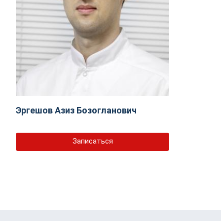
Эргешов Азиз Бозогланович
Записаться