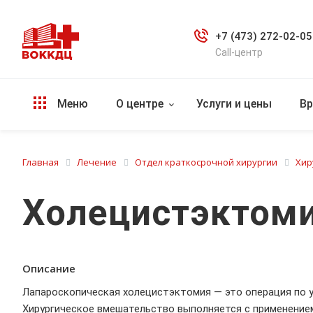
+7 (473) 272-02-05
Call-центр
Меню
О центре
Услуги и цены
Вр
Главная
Лечение
Отдел краткосрочной хирургии
Хир
Холецистэктоми
Описание
Лапароскопическая холецистэктомия — это операция по у
Хирургическое вмешательство выполняется с применени