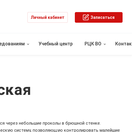
Личный кабинет
Записаться
ледованиям
Учебный центр
РЦК ВО
Конта
ская
ся через небольшие проколы в брюшной стенке.
ческую систему, позволяющую контролировать малейшие