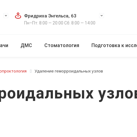
Фридриха Энгельса, 63
Пн–Пт: 8:00 — 20:00 Сб: 8:00 — 14:00
ачи
ДМС
Стоматология
Подготовка к исс
опроктология
Удаление геморроидальных узлов
роидальных узло