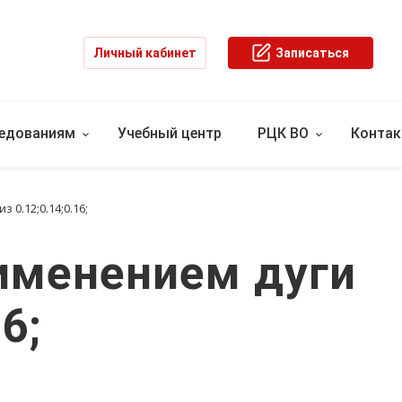
Личный кабинет
Записаться
ледованиям
Учебный центр
РЦК ВО
Конта
0.12;0.14;0.16;
именением дуги
6;