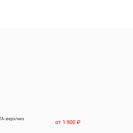
TA-верх/низ
от 1 900 ₽