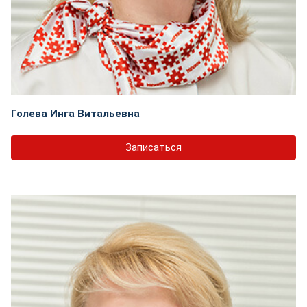
Голева Инга Витальевна
Записаться