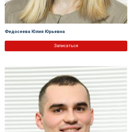
Федосеева Юлия Юрьевна
Записаться