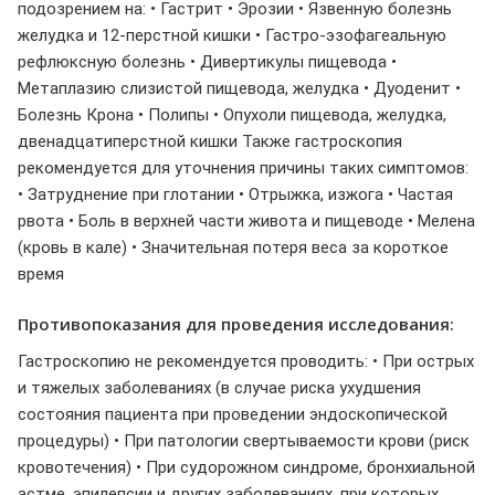
подозрением на: • Гастрит • Эрозии • Язвенную болезнь
желудка и 12-перстной кишки • Гастро-эзофагеальную
рефлюксную болезнь • Дивертикулы пищевода •
Метаплазию слизистой пищевода, желудка • Дуоденит •
Болезнь Крона • Полипы • Опухоли пищевода, желудка,
двенадцатиперстной кишки Также гастроскопия
рекомендуется для уточнения причины таких симптомов:
• Затруднение при глотании • Отрыжка, изжога • Частая
рвота • Боль в верхней части живота и пищеводе • Мелена
(кровь в кале) • Значительная потеря веса за короткое
время
Противопоказания для проведения исследования:
Гастроскопию не рекомендуется проводить: • При острых
и тяжелых заболеваниях (в случае риска ухудшения
состояния пациента при проведении эндоскопической
процедуры) • При патологии свертываемости крови (риск
кровотечения) • При судорожном синдроме, бронхиальной
астме, эпилепсии и других заболеваниях, при которых